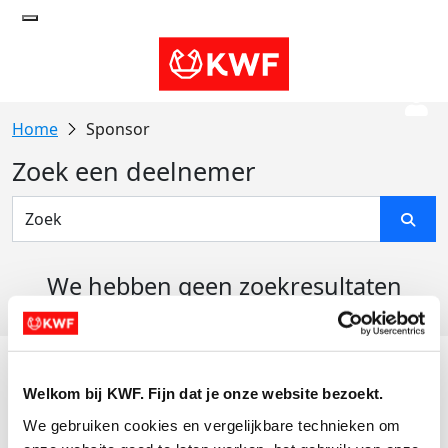
Sponsor
Zoek een deelnemer
We hebben geen zoekresultaten
gevonden
Acties
Welkom bij KWF. Fijn dat je onze website bezoekt.
Actiematerialen
We gebruiken cookies en vergelijkbare technieken om 
Evenementen