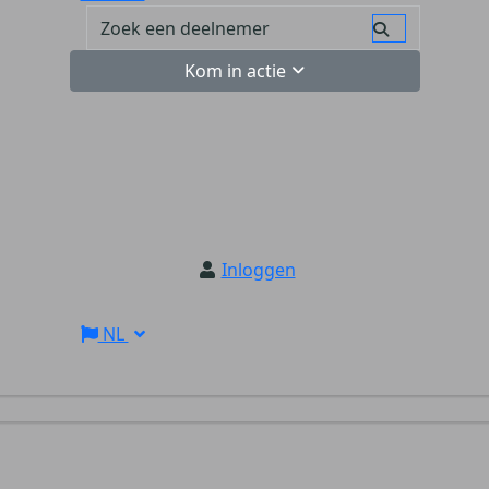
Kom in actie
Inloggen
NL