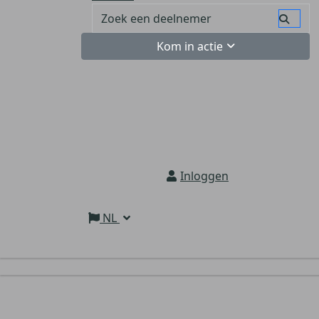
Kom in actie
Inloggen
NL