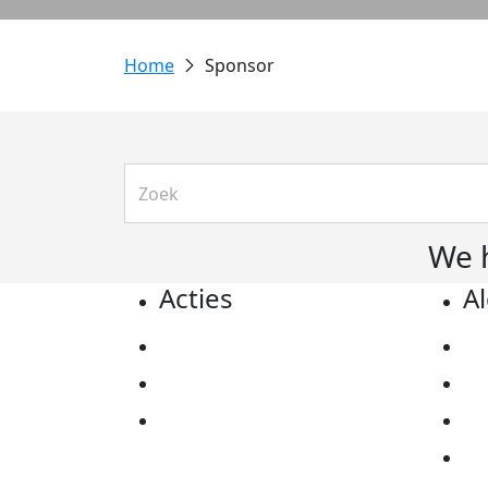
Sponsor
We 
Acties
A
Actiematerialen
Pr
Evenementen
Co
Kom in actie
Al
Ov