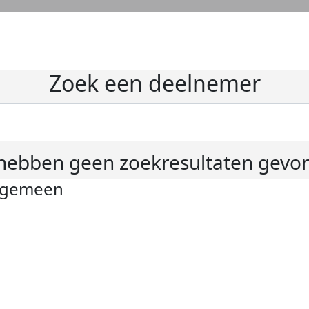
Zoek een deelnemer
hebben geen zoekresultaten gevo
lgemeen
ivacyverklaring
okie instellingen
gemene voorwaarden
er KWF Kankerbestrijding