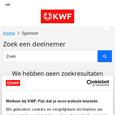
Sponsor
Zoek een deelnemer
We hebben geen zoekresultaten
gevonden
Acties
Welkom bij KWF. Fijn dat je onze website bezoekt.
Actiematerialen
We gebruiken cookies en vergelijkbare technieken om 
Evenementen