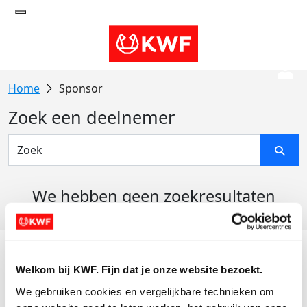
Sponsor
Zoek een deelnemer
We hebben geen zoekresultaten
gevonden
Acties
Welkom bij KWF. Fijn dat je onze website bezoekt.
Actiematerialen
We gebruiken cookies en vergelijkbare technieken om 
Evenementen