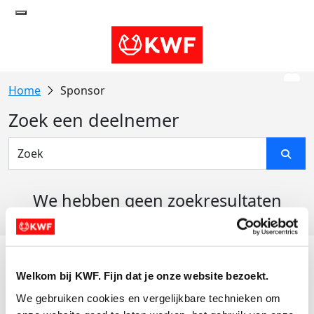
Sponsor
Zoek een deelnemer
We hebben geen zoekresultaten
gevonden
Acties
Welkom bij KWF. Fijn dat je onze website bezoekt.
Actiematerialen
We gebruiken cookies en vergelijkbare technieken om 
Evenementen