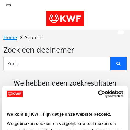
Sponsor
Zoek een deelnemer
We hebben geen zoekresultaten
gevonden
Acties
Welkom bij KWF. Fijn dat je onze website bezoekt.
Actiematerialen
We gebruiken cookies en vergelijkbare technieken om 
Evenementen