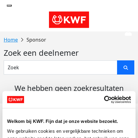
Sponsor
Zoek een deelnemer
We hebben geen zoekresultaten
gevonden
Acties
Welkom bij KWF. Fijn dat je onze website bezoekt.
Actiematerialen
We gebruiken cookies en vergelijkbare technieken om 
Evenementen