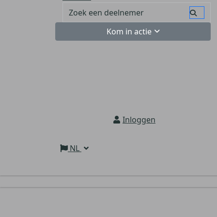
Kom in actie
Inloggen
NL