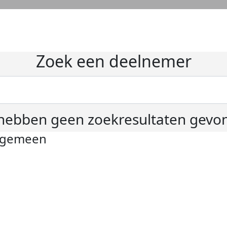
Zoek een deelnemer
hebben geen zoekresultaten gevo
lgemeen
ivacyverklaring
okie instellingen
gemene voorwaarden
er KWF Kankerbestrijding