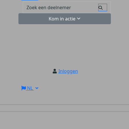
Kom in actie
Inloggen
NL