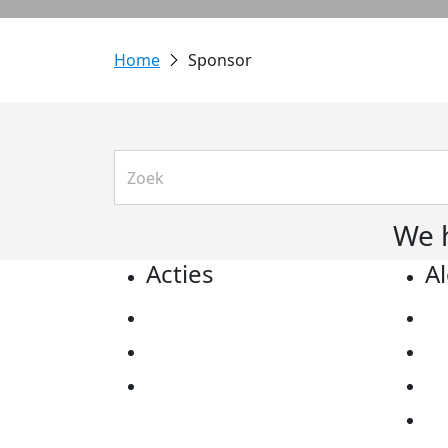
Sponsor
We 
Acties
A
Actiematerialen
Pr
Evenementen
Co
Kom in actie
Al
Ov