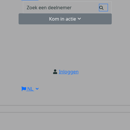
Kom in actie
Inloggen
NL