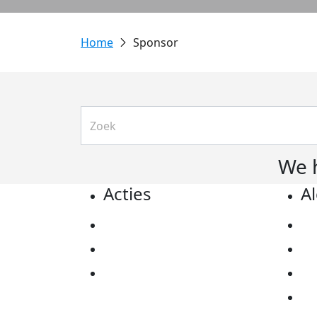
Sponsor
We 
Acties
A
Actiematerialen
Pr
Evenementen
Co
Kom in actie
Al
Ov