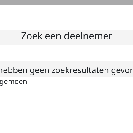
Zoek een deelnemer
hebben geen zoekresultaten gevo
lgemeen
ivacyverklaring
okie instellingen
gemene voorwaarden
er KWF Kankerbestrijding