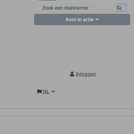
Kom in actie
Inloggen
NL