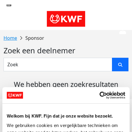
Sponsor
Zoek een deelnemer
We hebben geen zoekresultaten
gevonden
Acties
Welkom bij KWF. Fijn dat je onze website bezoekt.
Actiematerialen
We gebruiken cookies en vergelijkbare technieken om 
Evenementen