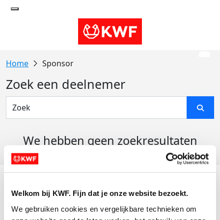
Sponsor
Zoek een deelnemer
We hebben geen zoekresultaten
gevonden
Acties
Welkom bij KWF. Fijn dat je onze website bezoekt.
Actiematerialen
We gebruiken cookies en vergelijkbare technieken om 
Evenementen