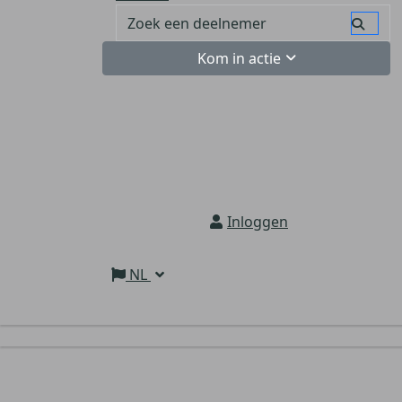
Kom in actie
Inloggen
NL