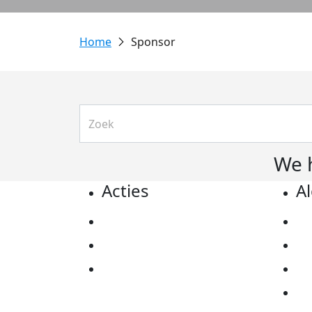
Sponsor
We 
Acties
A
Actiematerialen
Pr
Evenementen
Co
Kom in actie
Al
Ov