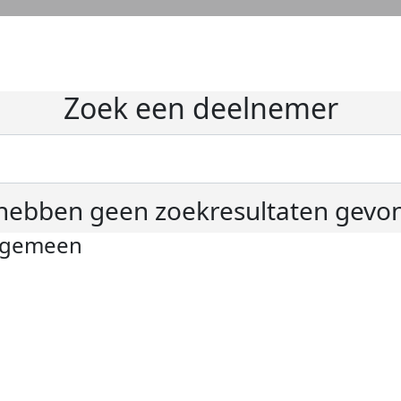
Zoek een deelnemer
hebben geen zoekresultaten gevo
lgemeen
ivacyverklaring
okie instellingen
gemene voorwaarden
er KWF Kankerbestrijding