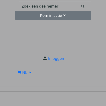
Kom in actie
Inloggen
NL