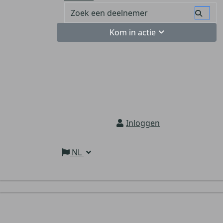
Kom in actie
Inloggen
NL