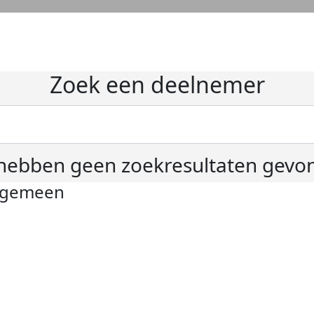
Zoek een deelnemer
hebben geen zoekresultaten gevo
lgemeen
ivacyverklaring
okie instellingen
gemene voorwaarden
er KWF Kankerbestrijding