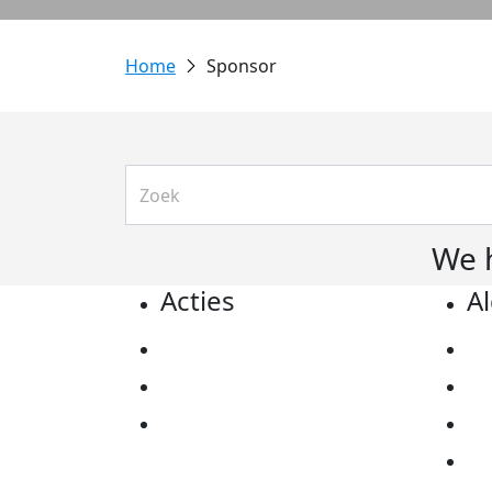
Sponsor
We 
Acties
A
Actiematerialen
Pr
Evenementen
Co
Kom in actie
Al
Ov