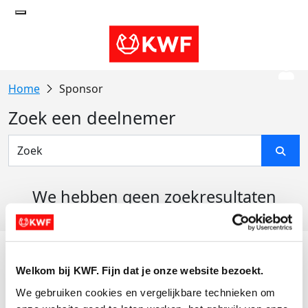
Sponsor
Zoek een deelnemer
We hebben geen zoekresultaten
gevonden
Acties
Welkom bij KWF. Fijn dat je onze website bezoekt.
Actiematerialen
We gebruiken cookies en vergelijkbare technieken om 
Evenementen