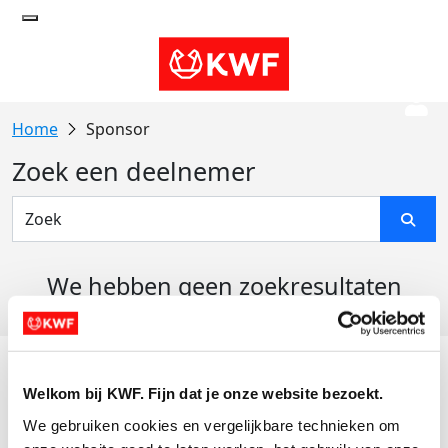
Sponsor
Zoek een deelnemer
We hebben geen zoekresultaten
gevonden
Acties
Welkom bij KWF. Fijn dat je onze website bezoekt.
Actiematerialen
We gebruiken cookies en vergelijkbare technieken om 
Evenementen