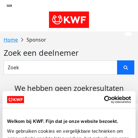
Sponsor
Zoek een deelnemer
We hebben geen zoekresultaten
gevonden
Acties
Welkom bij KWF. Fijn dat je onze website bezoekt.
Actiematerialen
We gebruiken cookies en vergelijkbare technieken om 
Evenementen