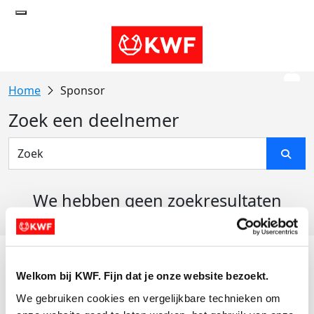
Sponsor
Zoek een deelnemer
We hebben geen zoekresultaten
gevonden
Acties
Welkom bij KWF. Fijn dat je onze website bezoekt.
Actiematerialen
We gebruiken cookies en vergelijkbare technieken om 
Evenementen