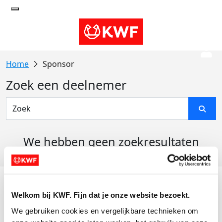
Sponsor
Zoek een deelnemer
We hebben geen zoekresultaten
gevonden
Acties
Welkom bij KWF. Fijn dat je onze website bezoekt.
Actiematerialen
We gebruiken cookies en vergelijkbare technieken om 
Evenementen