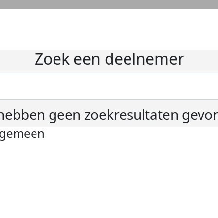
Zoek een deelnemer
hebben geen zoekresultaten gevo
lgemeen
ivacyverklaring
okie instellingen
gemene voorwaarden
er KWF Kankerbestrijding