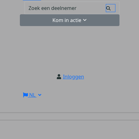
Kom in actie
Inloggen
NL