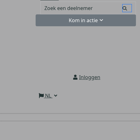
Kom in actie
Inloggen
NL