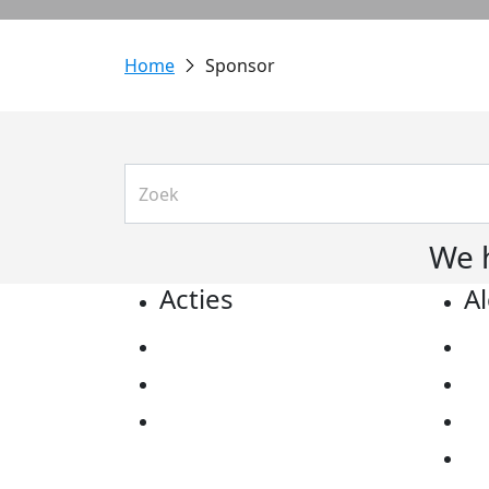
Sponsor
We 
Acties
A
Actiematerialen
Pr
Evenementen
Co
Kom in actie
Al
Ov