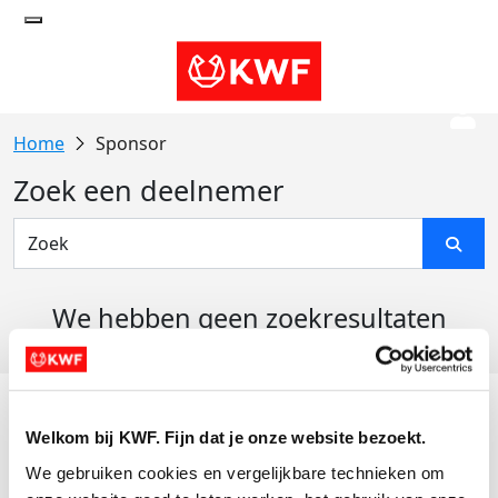
Sponsor
Zoek een deelnemer
We hebben geen zoekresultaten
gevonden
Acties
Welkom bij KWF. Fijn dat je onze website bezoekt.
Actiematerialen
We gebruiken cookies en vergelijkbare technieken om 
Evenementen