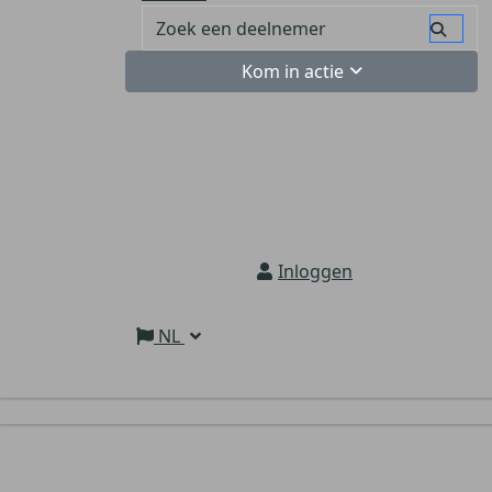
Kom in actie
Inloggen
NL