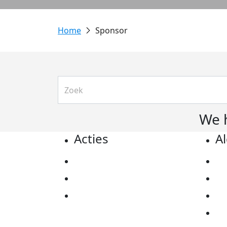
Sponsor
We 
Acties
A
Actiematerialen
Pr
Evenementen
Co
Kom in actie
Al
Ov