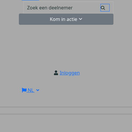
Kom in actie
Inloggen
NL