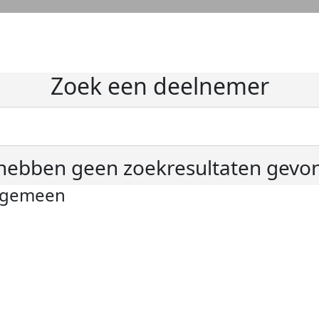
Zoek een deelnemer
hebben geen zoekresultaten gevo
lgemeen
ivacyverklaring
okie instellingen
gemene voorwaarden
er KWF Kankerbestrijding