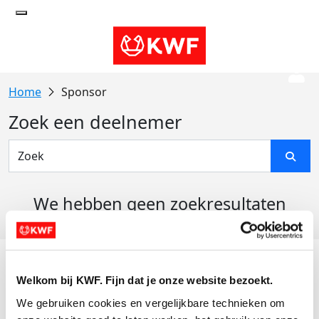
Sponsor
Zoek een deelnemer
We hebben geen zoekresultaten
gevonden
Acties
Welkom bij KWF. Fijn dat je onze website bezoekt.
Actiematerialen
We gebruiken cookies en vergelijkbare technieken om 
Evenementen