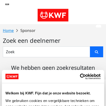
Sponsor
Zoek een deelnemer
We hebben geen zoekresultaten
gevonden
Acties
Welkom bij KWF. Fijn dat je onze website bezoekt.
Actiematerialen
We gebruiken cookies en vergelijkbare technieken om 
Evenementen