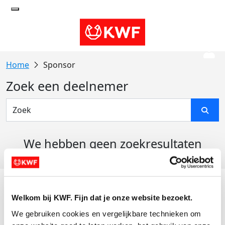
Sponsor
Zoek een deelnemer
We hebben geen zoekresultaten
gevonden
Acties
Welkom bij KWF. Fijn dat je onze website bezoekt.
Actiematerialen
We gebruiken cookies en vergelijkbare technieken om 
Evenementen