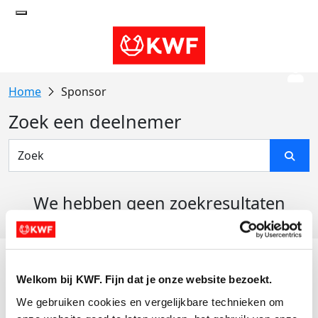
Sponsor
Zoek een deelnemer
We hebben geen zoekresultaten
gevonden
Acties
Welkom bij KWF. Fijn dat je onze website bezoekt.
Actiematerialen
We gebruiken cookies en vergelijkbare technieken om 
Evenementen