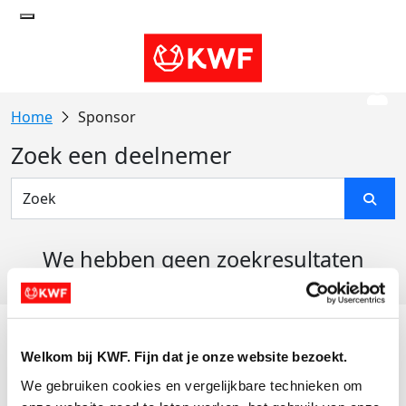
Sponsor
Zoek een deelnemer
We hebben geen zoekresultaten
gevonden
Acties
Welkom bij KWF. Fijn dat je onze website bezoekt.
Actiematerialen
We gebruiken cookies en vergelijkbare technieken om 
Evenementen