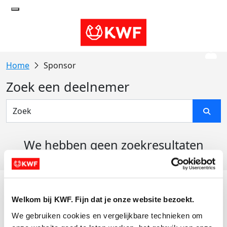
Sponsor
Zoek een deelnemer
We hebben geen zoekresultaten
gevonden
Acties
Welkom bij KWF. Fijn dat je onze website bezoekt.
Actiematerialen
We gebruiken cookies en vergelijkbare technieken om 
Evenementen