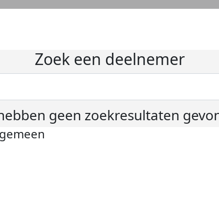
Zoek een deelnemer
hebben geen zoekresultaten gevo
lgemeen
ivacyverklaring
okie instellingen
gemene voorwaarden
er KWF Kankerbestrijding