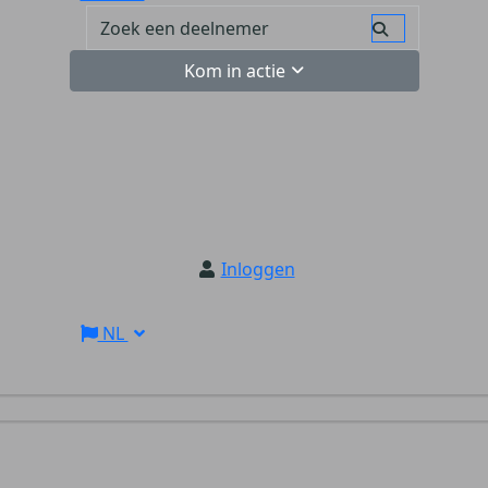
Kom in actie
Inloggen
NL