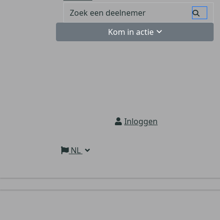
Kom in actie
Inloggen
NL