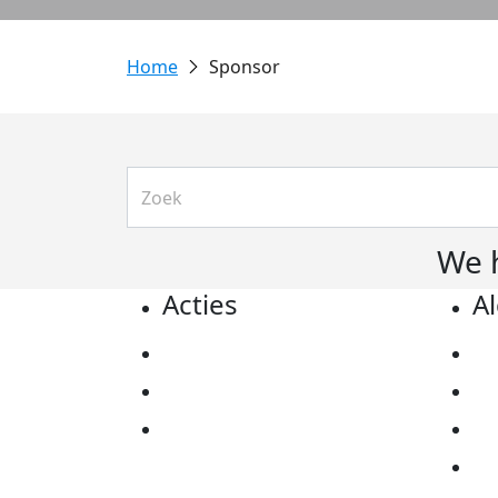
Sponsor
We 
Acties
A
Actiematerialen
Pr
Evenementen
Co
Kom in actie
Al
Ov