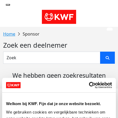
Sponsor
Zoek een deelnemer
We hebben geen zoekresultaten
gevonden
Acties
Welkom bij KWF. Fijn dat je onze website bezoekt.
Actiematerialen
We gebruiken cookies en vergelijkbare technieken om 
Evenementen