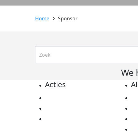
Sponsor
We 
Acties
A
Actiematerialen
Pr
Evenementen
Co
Kom in actie
Al
Ov