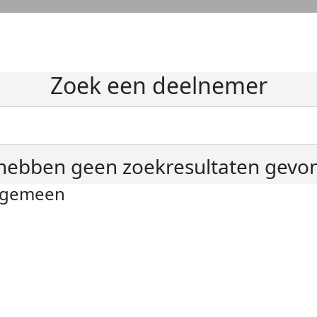
Zoek een deelnemer
hebben geen zoekresultaten gevo
lgemeen
ivacyverklaring
okie instellingen
gemene voorwaarden
er KWF Kankerbestrijding