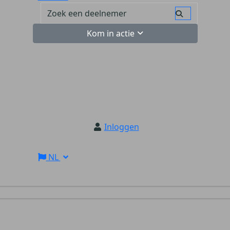
Kom in actie
Inloggen
NL