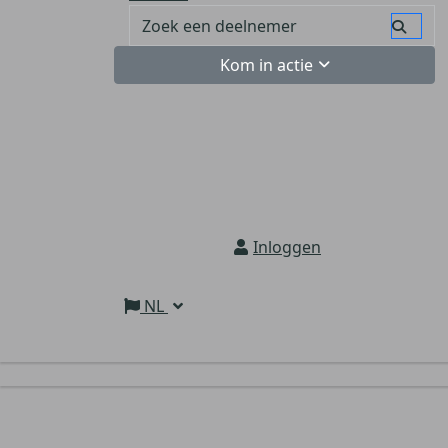
Kom in actie
Inloggen
NL