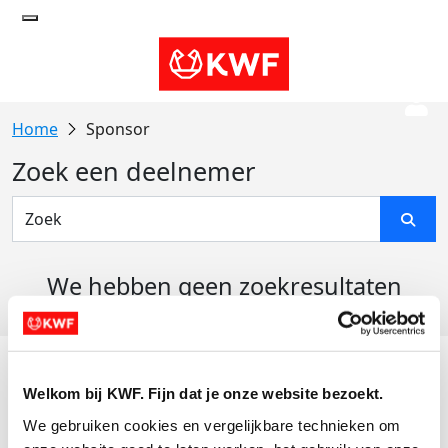
Sponsor
Zoek een deelnemer
We hebben geen zoekresultaten
gevonden
Acties
Welkom bij KWF. Fijn dat je onze website bezoekt.
Actiematerialen
We gebruiken cookies en vergelijkbare technieken om 
Evenementen