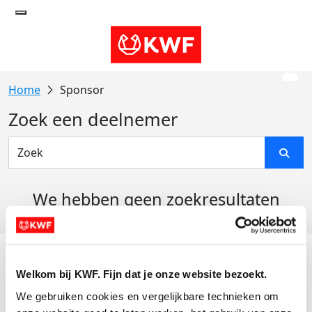
Sponsor
Zoek een deelnemer
We hebben geen zoekresultaten
gevonden
Acties
Welkom bij KWF. Fijn dat je onze website bezoekt.
Actiematerialen
We gebruiken cookies en vergelijkbare technieken om 
Evenementen