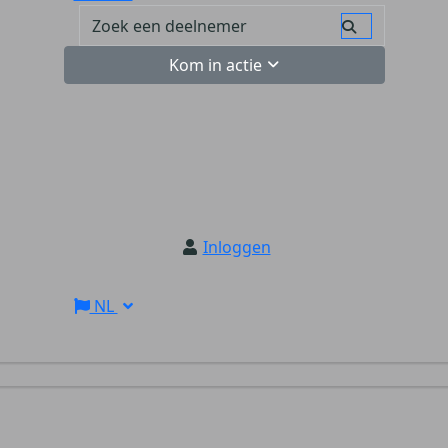
Kom in actie
Inloggen
NL