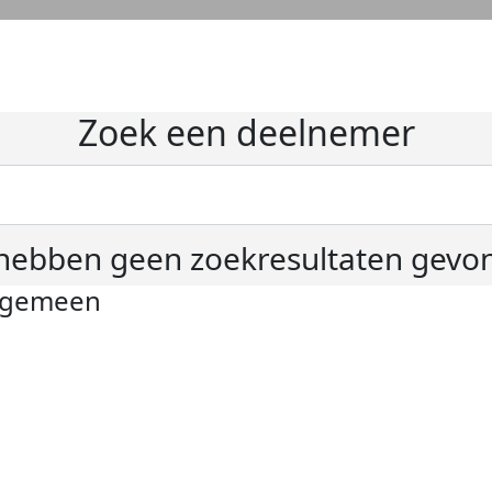
Zoek een deelnemer
hebben geen zoekresultaten gevo
lgemeen
ivacyverklaring
okie instellingen
gemene voorwaarden
er KWF Kankerbestrijding