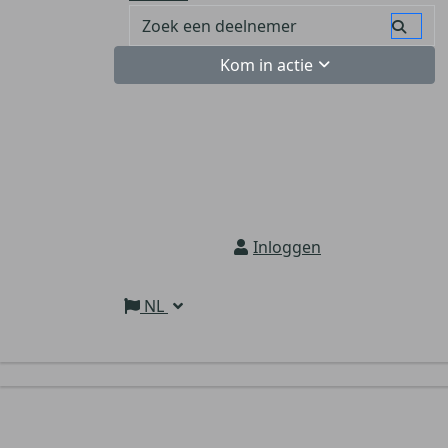
Kom in actie
Inloggen
NL