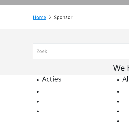
Sponsor
We 
Acties
A
Actiematerialen
Pr
Evenementen
Co
Kom in actie
Al
Ov