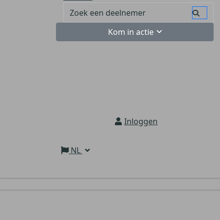
Kom in actie
Inloggen
NL