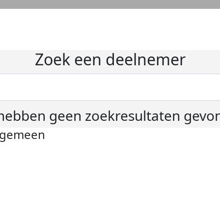
Zoek een deelnemer
hebben geen zoekresultaten gevo
lgemeen
ivacyverklaring
okie instellingen
gemene voorwaarden
er KWF Kankerbestrijding