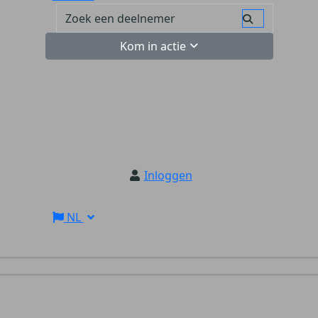
Kom in actie
Inloggen
NL