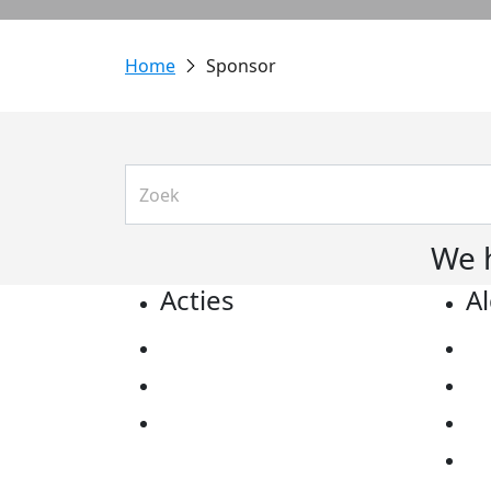
Sponsor
We 
Acties
A
Actiematerialen
Pr
Evenementen
Co
Kom in actie
Al
Ov