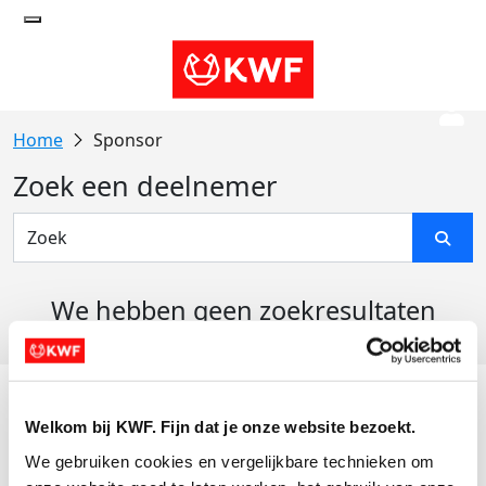
Sponsor
Zoek een deelnemer
We hebben geen zoekresultaten
gevonden
Acties
Welkom bij KWF. Fijn dat je onze website bezoekt.
Actiematerialen
We gebruiken cookies en vergelijkbare technieken om 
Evenementen