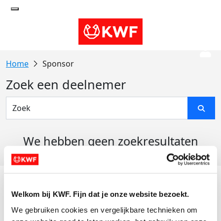
Sponsor
Zoek een deelnemer
We hebben geen zoekresultaten
gevonden
Acties
Welkom bij KWF. Fijn dat je onze website bezoekt.
Actiematerialen
We gebruiken cookies en vergelijkbare technieken om 
Evenementen