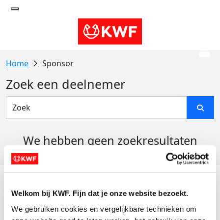
Sponsor
Zoek een deelnemer
We hebben geen zoekresultaten
gevonden
Acties
Welkom bij KWF. Fijn dat je onze website bezoekt.
Actiematerialen
We gebruiken cookies en vergelijkbare technieken om 
Evenementen