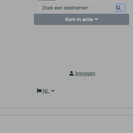
Kom in actie
Inloggen
NL