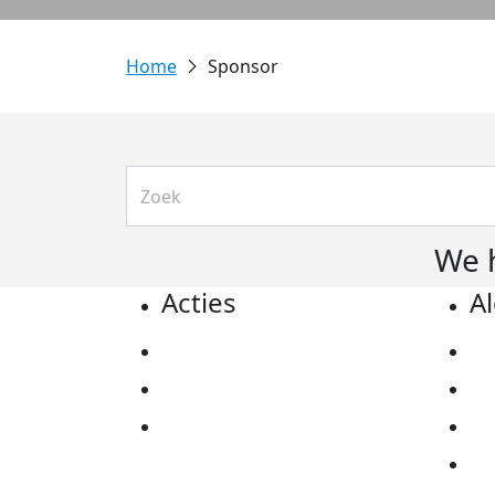
Sponsor
We 
Acties
A
Actiematerialen
Pr
Evenementen
Co
Kom in actie
Al
Ov