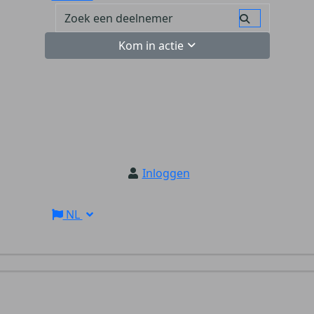
Kom in actie
Inloggen
NL