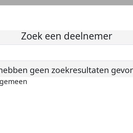
Zoek een deelnemer
hebben geen zoekresultaten gevo
lgemeen
ivacyverklaring
okie instellingen
gemene voorwaarden
er KWF Kankerbestrijding