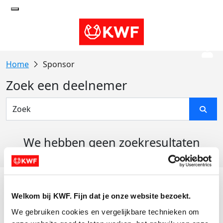
Sponsor
Zoek een deelnemer
We hebben geen zoekresultaten
gevonden
Acties
Welkom bij KWF. Fijn dat je onze website bezoekt.
Actiematerialen
We gebruiken cookies en vergelijkbare technieken om 
Evenementen