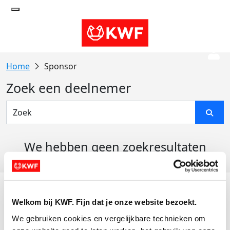
Sponsor
Zoek een deelnemer
We hebben geen zoekresultaten
gevonden
Acties
Welkom bij KWF. Fijn dat je onze website bezoekt.
Actiematerialen
We gebruiken cookies en vergelijkbare technieken om 
Evenementen