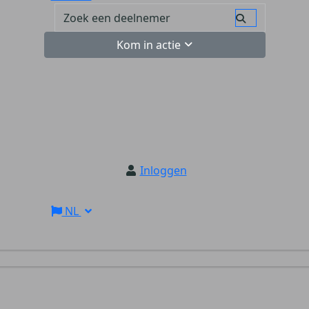
Kom in actie
Inloggen
NL