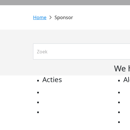
Sponsor
We 
Acties
A
Actiematerialen
Pr
Evenementen
Co
Kom in actie
Al
Ov