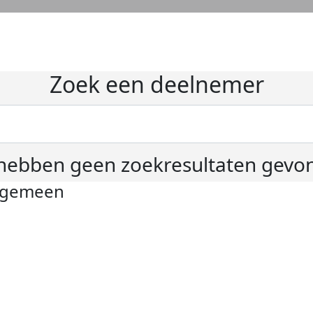
Zoek een deelnemer
hebben geen zoekresultaten gevo
lgemeen
ivacyverklaring
okie instellingen
gemene voorwaarden
er KWF Kankerbestrijding