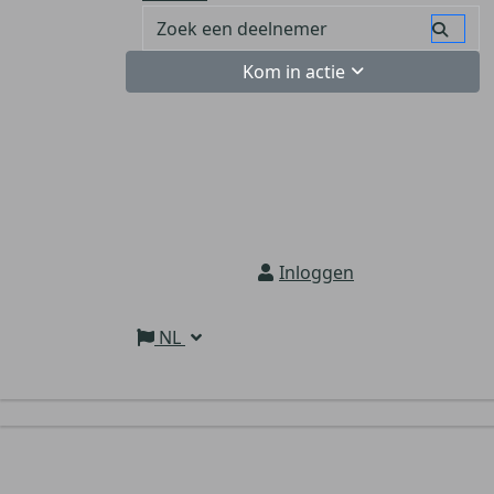
Kom in actie
Inloggen
NL