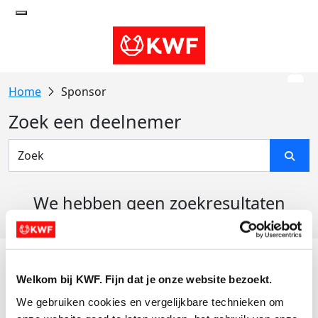
Sponsor
Zoek een deelnemer
We hebben geen zoekresultaten
gevonden
Acties
Welkom bij KWF. Fijn dat je onze website bezoekt.
Actiematerialen
We gebruiken cookies en vergelijkbare technieken om 
Evenementen