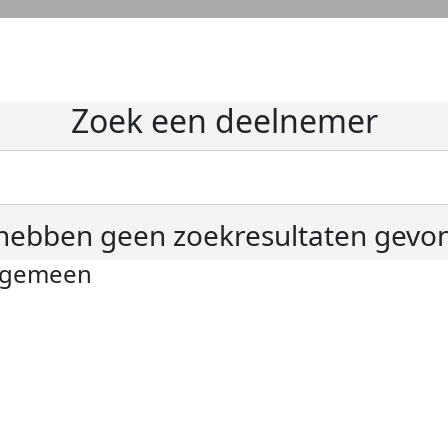
Zoek een deelnemer
hebben geen zoekresultaten gevo
lgemeen
ivacyverklaring
okie instellingen
gemene voorwaarden
er KWF Kankerbestrijding