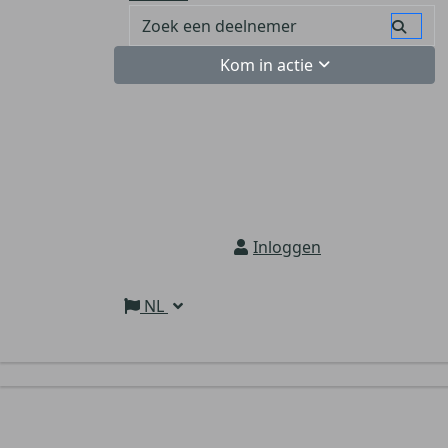
Kom in actie
Inloggen
NL