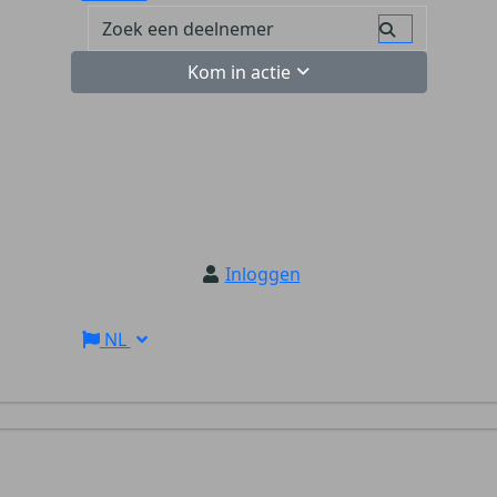
Kom in actie
Inloggen
NL