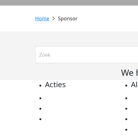
Sponsor
We 
Acties
A
Actiematerialen
Pr
Evenementen
Co
Kom in actie
Al
Ov