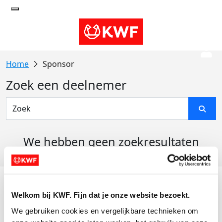
Sponsor
Zoek een deelnemer
We hebben geen zoekresultaten
gevonden
Acties
Welkom bij KWF. Fijn dat je onze website bezoekt.
Actiematerialen
We gebruiken cookies en vergelijkbare technieken om 
Evenementen