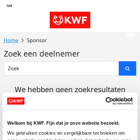
Sponsor
Zoek een deelnemer
We hebben geen zoekresultaten
gevonden
Acties
Welkom bij KWF. Fijn dat je onze website bezoekt.
Actiematerialen
We gebruiken cookies en vergelijkbare technieken om 
Evenementen