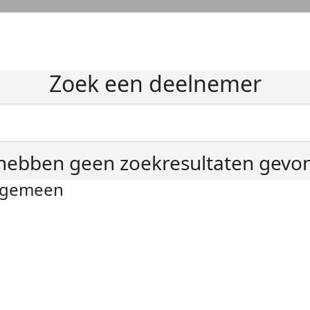
Zoek een deelnemer
hebben geen zoekresultaten gevo
lgemeen
ivacyverklaring
okie instellingen
gemene voorwaarden
er KWF Kankerbestrijding