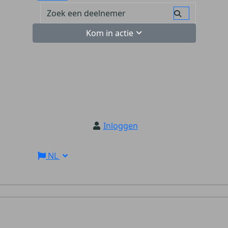
Kom in actie
Inloggen
NL