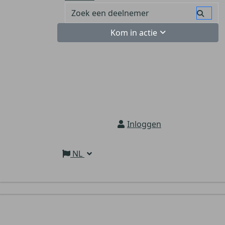
Kom in actie
Inloggen
NL