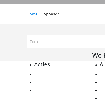
Sponsor
We 
Acties
A
Actiematerialen
Pr
Evenementen
Co
Kom in actie
Al
Ov