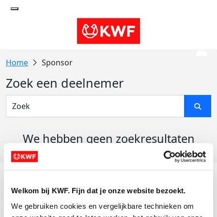
Sponsor
Zoek een deelnemer
We hebben geen zoekresultaten
gevonden
Acties
Welkom bij KWF. Fijn dat je onze website bezoekt.
Actiematerialen
We gebruiken cookies en vergelijkbare technieken om 
Evenementen