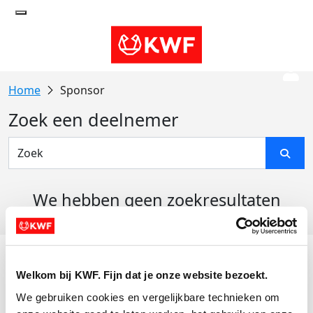
Sponsor
Zoek een deelnemer
We hebben geen zoekresultaten
gevonden
Acties
Welkom bij KWF. Fijn dat je onze website bezoekt.
Actiematerialen
We gebruiken cookies en vergelijkbare technieken om 
Evenementen