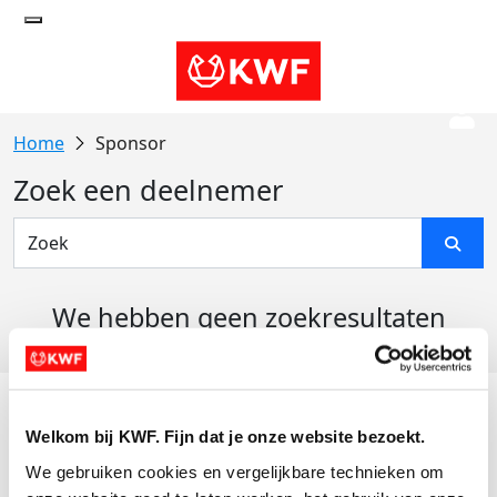
Sponsor
Zoek een deelnemer
We hebben geen zoekresultaten
gevonden
Acties
Welkom bij KWF. Fijn dat je onze website bezoekt.
Actiematerialen
We gebruiken cookies en vergelijkbare technieken om 
Evenementen