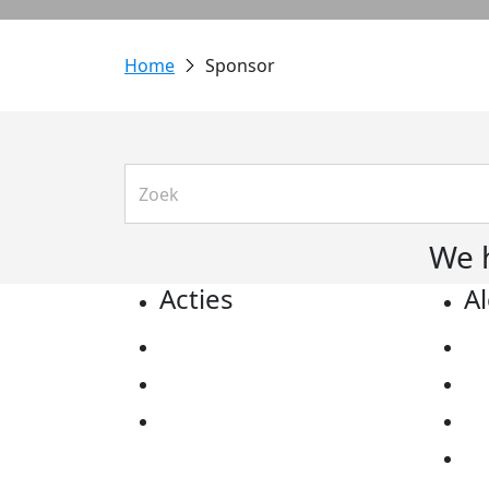
Sponsor
We 
Acties
A
Actiematerialen
Pr
Evenementen
Co
Kom in actie
Al
Ov