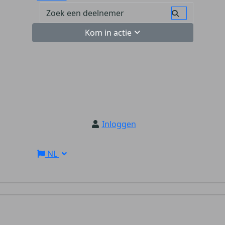
Kom in actie
Inloggen
NL