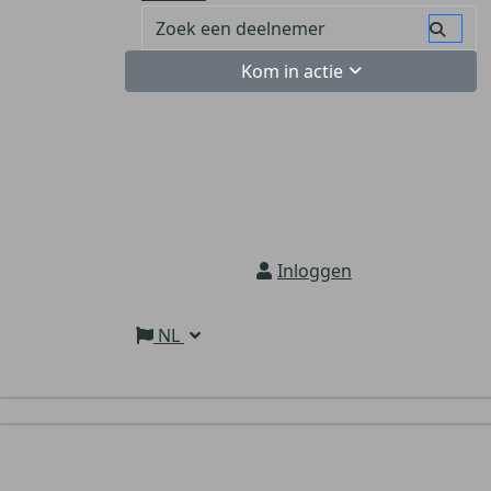
Kom in actie
Inloggen
NL