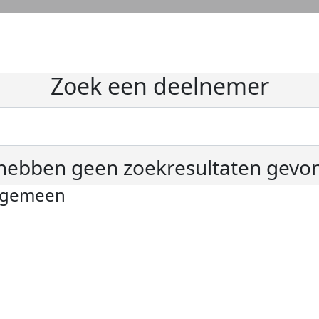
Zoek een deelnemer
hebben geen zoekresultaten gevo
lgemeen
ivacyverklaring
okie instellingen
gemene voorwaarden
er KWF Kankerbestrijding